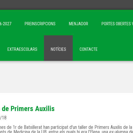
6-2027
PREINSCRIPCIONS
MENJADOR
PORTES OBERTES 
EXTRAESCOLARS
NOTÍCIES
CONTACTE
r de Primers Auxilis
/18
nes de 1r de Batxillerat han participat d'un taller de Primers Auxilis de l
ants de Medicina de la UB, entre els quals hi era l'Elena, una ex-alumna d