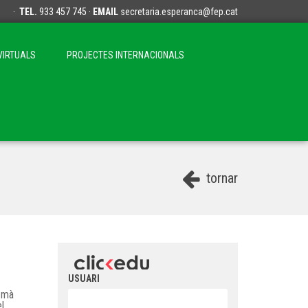
·
TEL.
933 457 745 ·
EMAIL
secretaria.esperanca@fep.cat
VIRTUALS
PROJECTES INTERNACIONALS
tornar
USUARI
a mà
el