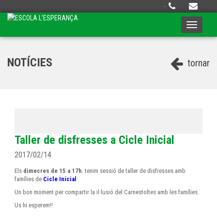
·
Toggle
navigati
NOTÍCIES
tornar
Taller de disfresses a Cicle Inicial
2017/02/14
Els
dimecres
de 15 a 17h
.
tenim sessió de taller de disfresses amb
famílies de
Cicle Inicial
Un bon moment per compartir la il·lusió del Carnestoltes amb les famílies.
Us hi esperem!!