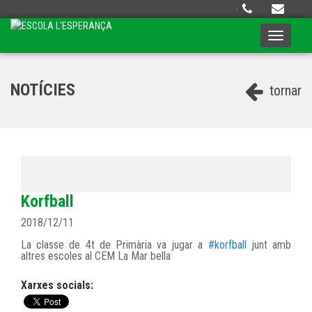
·
Toggle
navigati
NOTÍCIES
tornar
Korfball
2018/12/11
La classe de 4t de Primària va jugar a
#korfball
junt amb
altres escoles al CEM La Mar bella
Xarxes socials: