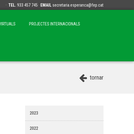
·
TEL.
933 457 745 ·
EMAIL
secretaria.esperanca@fep.cat
VIRTUALS
PROJECTES INTERNACIONALS
tornar
2023
2022